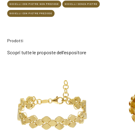
GIOIELLI CON PIETRE NON PREZIOSE
GIOIELLI SENZA PIETRE
GIOIELLI CON PIETRE PREZIOSE
Prodotti
Scopri tutte le proposte dell'espositore
bookmark_add