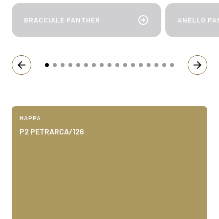
arrow_circle_right
BRACCIALE PANTHER
ANELLO PA
arrow_back
arrow_forward
MAPPA
P2 PETRARCA/126