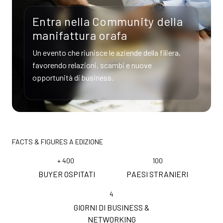
Entra nella Community della
manifattura orafa
Un evento che riunisce le aziende della filiera,
favorendo relazioni, scambi e nuove
opportunità di business.
FACTS & FIGURES A EDIZIONE
+
400
100
BUYER OSPITATI
PAESI STRANIERI
4
GIORNI DI BUSINESS &
NETWORKING