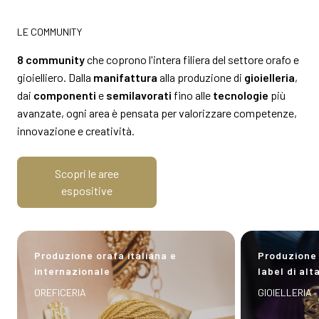
LE COMMUNITY
8 community
che coprono l'intera filiera del settore orafo e
gioielliero. Dalla
manifattura
alla produzione di
gioielleria
,
dai
componenti
e
semilavorati
fino alle
tecnologie
più
avanzate, ogni area è pensata per valorizzare competenze,
innovazione e creatività.
Scopri le aree
espositive
Produzione orafa italiana e
Produzione 
internazionale
label di alta
OREFICERIA
GIOIELLERIA