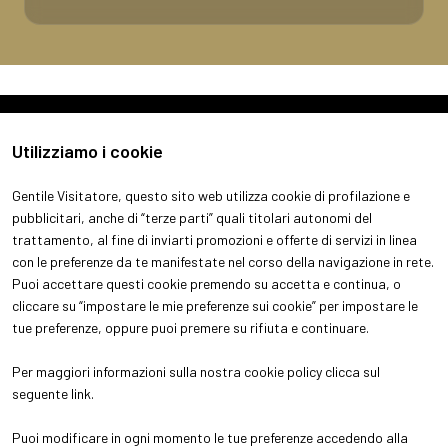
Utilizziamo i cookie
Gentile Visitatore, questo sito web utilizza cookie di profilazione e
pubblicitari, anche di “terze parti” quali titolari autonomi del
trattamento, al fine di inviarti promozioni e offerte di servizi in linea
con le preferenze da te manifestate nel corso della navigazione in rete.
ABOUT
VISITA
Puoi accettare questi cookie premendo su accetta e continua, o
Chi siamo
Perchè visitare
cliccare su “impostare le mie preferenze sui cookie” per impostare le
Aree espositive
Ottieni il tuo biglietto
tue preferenze, oppure puoi premere su rifiuta e continuare.
Contatti
Info pratiche per visitatori
ESPONI
Per maggiori informazioni sulla nostra cookie policy clicca sul
Perchè esporre
seguente
link
.
Info pratiche per espositori
Puoi modificare in ogni momento le tue preferenze accedendo alla