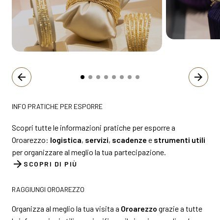
arrow_back
arrow_forward
INFO PRATICHE PER ESPORRE
Scopri tutte le informazioni pratiche per esporre a
Oroarezzo:
logistica
,
servizi
,
scadenze
e
strumenti utili
per organizzare al meglio la tua partecipazione.
arrow_forward
SCOPRI DI PIÙ
RAGGIUNGI OROAREZZO
Organizza al meglio la tua visita a
Oroarezzo
grazie a tutte