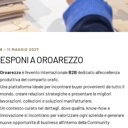
MEDIA ROOM
arrow_right
VISITA
E
Perchè esporre a Oroarezzo
8 - 11 MAGGIO 2027
ESPONI A OROAREZZO
S
Oroarezzo
è l’evento internazionale
B2B
dedicato all’eccellenza
produttiva del comparto orafo.
arrow_circle_right
Una piattaforma ideale per incontrare buyer provenienti da tutto il
SCOPRI DI PIÙ
mondo, creare relazioni strategiche e presentare le migliori
lavorazioni, collezioni e soluzioni manifatturiere.
Un contesto curato nei dettagli, dove qualità, know-how e
person
AREA RISERVATA VISITATORI
innovazione si incontrano per valorizzare ogni azienda e generare
nuove opportunità di business all’interno della Community
IT
EN
A cura di: