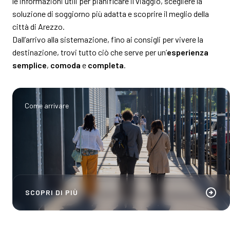
le informazioni utili per pianificare il viaggio, scegliere la
soluzione di soggiorno più adatta e scoprire il meglio della
città di Arezzo.
Dall’arrivo alla sistemazione, fino ai consigli per vivere la
destinazione, trovi tutto ciò che serve per un’
esperienza
semplice
,
comoda
e
completa
.
Come arrivare
arrow_circle_right
SCOPRI DI PIÙ