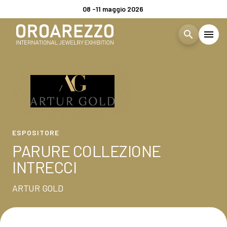
08 -11 maggio 2026
search
menu
Menù
arrow_right
VISITA
arrow_right
ESPOSITORE
ESPONI
arrow_right
PARURE COLLEZIONE
INTRECCI
CATALOGO ESPOSITORI
ARTUR GOLD
EVENTI
arrow_right