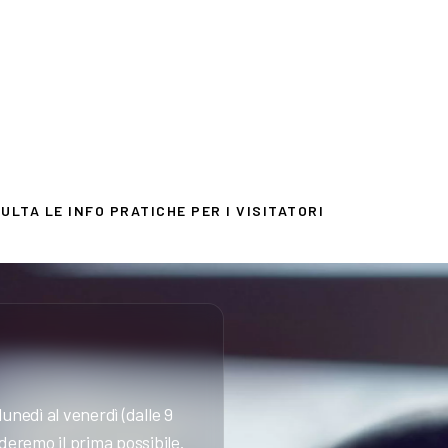
ULTA LE INFO PRATICHE PER I VISITATORI
lunedì al venerdì (dalle 9
nderemo il prima possibile.