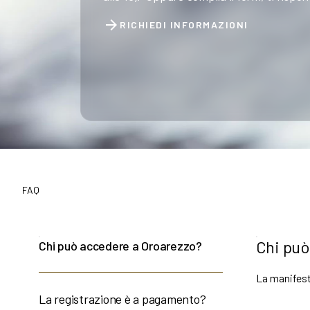
SCOPRI DI PIÙ
arrow_forward
RICHIEDI INFORMAZIONI
FAQ
Chi può
Chi può accedere a Oroarezzo?
La manifest
La registrazione è a pagamento?