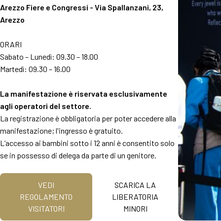
MEDIA ROOM
Arezzo Fiere e Congressi - Via Spallanzani, 23,
Comunicati e press kit
Arezzo
Accredito stampa
Info e contatti
ORARI
Servizi per i media
Sabato – Lunedì: 09.30 – 18.00
Download loghi e foto
Martedì: 09.30 – 16.00
AREZZO
La manifestazione è riservata esclusivamente
Vivi Arezzo
agli operatori del settore.
La registrazione è obbligatoria per poter accedere alla
OLTRE OROAREZZO
manifestazione; l'ingresso è gratuito.
Vicenzaoro
L’accesso ai bambini sotto i 12 anni è consentito solo
T.Gold
se in possesso di delega da parte di un genitore.
Summit del Gioiello Italiano
VEDI
SCARICA LA
VISITA
REGOLAMENTO
LIBERATORIA
VISITATORI
MINORI