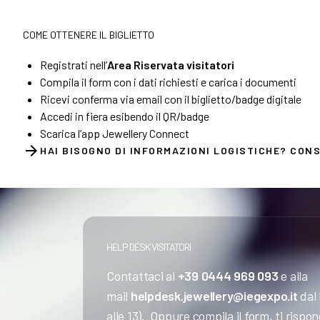
COME OTTENERE IL BIGLIETTO
Registrati nell’
Area Riservata visitatori
Compila il form con i dati richiesti e carica i documenti
Ricevi conferma via email con il biglietto/badge digitale
Accedi in fiera esibendo il QR/badge
Scarica l’app Jewellery Connect
arrow_forward
HAI BISOGNO DI INFORMAZIONI LOGISTICHE? CONS
HELP DESK VISITATORI
Contattaci al
+39 0444 969 093
e alla
mail
helpdesk.jewellery@iegexpo.it
dal 
alle 13). Oppure compila il form, ti rispo