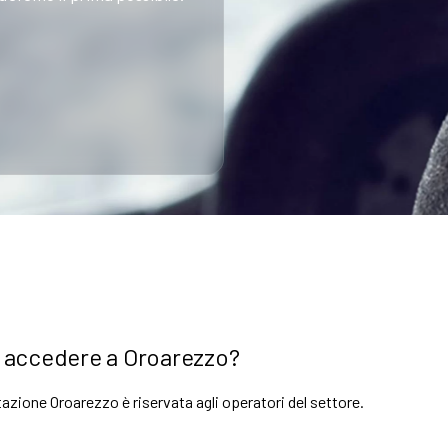
arrow_circle_right
SCOPRI DI PIÙ
 accedere a Oroarezzo?
azione Oroarezzo è riservata agli operatori del settore.