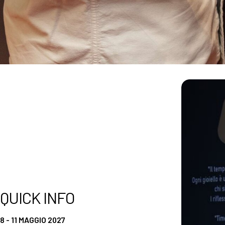
Ottieni il tuo biglietto
Info pratiche per visitatori
Come arrivare
ESPONI
Perché esporre
Ottieni il
Info pratiche per espositori
Diventa un espositore
tuo
Area riservata espositori
biglietto
EVENTI
Programma eventi
Concorso Premiere
The Global Outlook 2026
QUICK INFO
CATALOGO ESPOSITORI
Espositori Oroarezzo
8 - 11 MAGGIO 2027