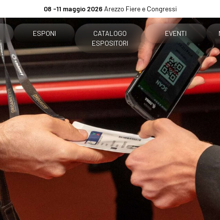
08 -11 maggio 2026
Arezzo Fiere e Congressi
ESPONI
CATALOGO
EVENTI
ESPOSITORI
tare
Perché esporre
Programma eventi
o biglietto
Info pratiche per espositori
Concorso Premiere
e per visitatori
Diventa un espositore
The Global Outlook 
are
Area riservata espositori