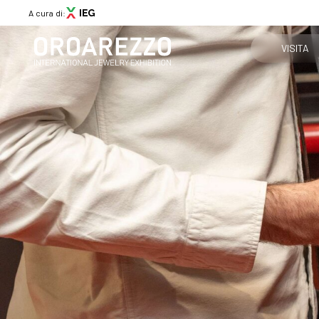
A cura di:
VISITA
Perché visi
Menù
Ottieni il tu
ABOUT
Chi siamo
Info pratich
Aree espositive
Partner
Come arriv
News
Contatti
Media Gallery
VISITA
Perché visitare