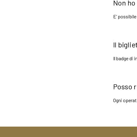
Non ho 
E’ possibil
Il bigli
Il badge di 
Posso r
Ogni operat