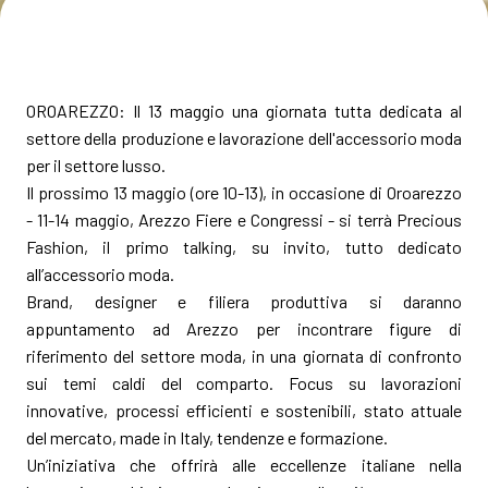
MEDIA ROOM
arrow_right
VISITA
E
OROAREZZO: Il 13 maggio una giornata tutta dedicata al
settore della produzione e lavorazione dell'accessorio moda
per il settore lusso.
Il prossimo 13 maggio (ore 10-13), in occasione di Oroarezzo
- 11-14 maggio, Arezzo Fiere e Congressi - si terrà Precious
S
Fashion, il primo talking, su invito, tutto dedicato
all’accessorio moda.
Brand, designer e filiera produttiva si daranno
arrow_circle_right
appuntamento ad Arezzo per incontrare figure di
SCOPRI DI PIÙ
riferimento del settore moda, in una giornata di confronto
sui temi caldi del comparto. Focus su lavorazioni
innovative, processi efficienti e sostenibili, stato attuale
person
AREA RISERVATA VISITATORI
del mercato, made in Italy, tendenze e formazione.
Un’iniziativa che offrirà alle eccellenze italiane nella
IT
EN
A cura di: