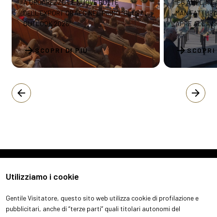
A OROAREZZO LE NUOVE ROTTE
IEG AMPLIA 
DELL’EXPORT ORAFO NEL PRIMO “GLOBAL
MANIFATTURA 
OUTLOOK 2026”
APRE ALLA 
arrow_forward
arrow_forward
SCOPRI DI PIÙ
SCOPRI 
arrow_back
arrow_forward
Utilizziamo i cookie
Gentile Visitatore, questo sito web utilizza cookie di profilazione e
pubblicitari, anche di “terze parti” quali titolari autonomi del