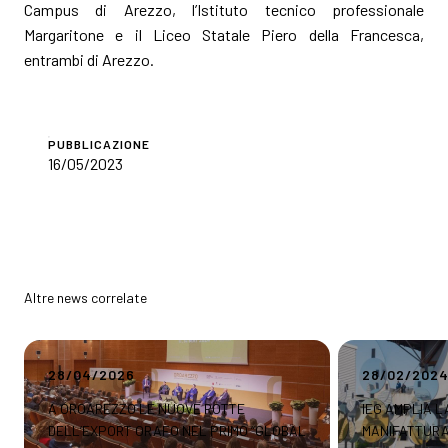
Campus di Arezzo, l’Istituto tecnico professionale
Margaritone e il Liceo Statale Piero della Francesca,
entrambi di Arezzo.
PUBBLICAZIONE
16/05/2023
Altre news correlate
28/04/2026
28/02/202
A OROAREZZO LE NUOVE ROTTE
IEG AMPLIA 
DELL’EXPORT ORAFO NEL PRIMO “GLOBAL
MANIFATTURA 