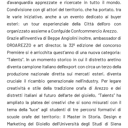
d’avanguardia apprezzate e ricercate in tutto il mondo.
Condivisione con gli attori del territorio, che ha portato, tra
le varie iniziative, anche a un evento dedicato ai buyer
esteri: un tour esperienziale della Città dell’oro con
organizzato assieme a Confguide Confcommercio Arezzo.
Grazie all’inventiva di Beppe Angiolini inoltre, ambassador di
OROAREZZO e art director, la 32ª edizione del concorso
Première si è arricchita quest’anno di una nuova categoria:
“Talents”. In un momento storico in cui il distretto aretino
diventa campione italiano dell’export con circa un terzo della
produzione nazionale diretta sui mercati esteri, diventa
cruciale il ricambio generazionale nell’industry. Per legare
creatività e stile della tradizione orafa di Arezzo e dei
distretti italiani al futuro dell’arte del gioiello, “Talents” ha
ampliato la platea dei creativi che si sono misurati con il
tema della “luce” agli studenti di tre percorsi formativi di
scuole orafe del territorio: il Master in Storia, Design e
Marketing del Gioiello dell’Università degli Studi di Siena