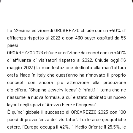
MEDIA ROOM
arrow_right
VISITA
E
La 42esima edizione di OROAREZZO chiude con un +40% di
affluenza rispetto al 2022 e con 430 buyer ospitati da 55
paesi
OROAREZZO 2023 chiude un’edizione da record con un +40%
di affluenza di visitatori rispetto al 2022. Chiude oggi (16
S
maggio 2023) la manifestazione dedicata alla manifattura
orafa Made in Italy che quest’anno ha rinnovato il proprio
concept con ancora più attenzione alla produzione
arrow_circle_right
gioielliera. “Shaping Jewelry Ideas” è infatti il tema che ne
SCOPRI DI PIÙ
riassume la nuova formula, a cui è stato abbinato un nuovo
layout negli spazi di Arezzo Fiere e Congressi.
È quindi globale il successo di OROAREZZO 2023 con 100
person
AREA RISERVATA VISITATORI
paesi di provenienza dei visitatori. Tra le aree geografiche
estere, l’Europa occupa il 42%, il Medio Oriente il 25.5%, le
IT
EN
A cura di: