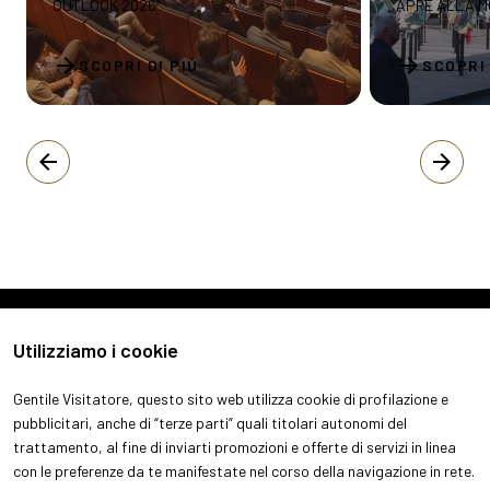
OUTLOOK 2026”
APRE ALLA 
arrow_forward
arrow_forward
SCOPRI DI PIÙ
SCOPRI 
arrow_back
arrow_forward
Utilizziamo i cookie
Gentile Visitatore, questo sito web utilizza cookie di profilazione e
pubblicitari, anche di “terze parti” quali titolari autonomi del
trattamento, al fine di inviarti promozioni e offerte di servizi in linea
con le preferenze da te manifestate nel corso della navigazione in rete.