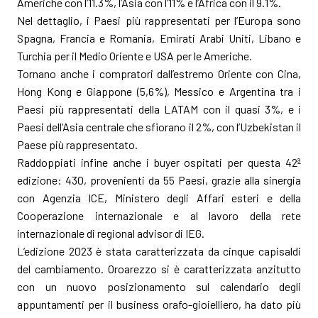
Americhe con l’11.3%, l’Asia con l’11% e l’Africa con il 9.1%.
Nel dettaglio, i Paesi più rappresentati per l’Europa sono
Spagna, Francia e Romania, Emirati Arabi Uniti, Libano e
Turchia per il Medio Oriente e USA per le Americhe.
Tornano anche i compratori dall’estremo Oriente con Cina,
Hong Kong e Giappone (5,6%), Messico e Argentina tra i
Paesi più rappresentati della LATAM con il quasi 3%, e i
Paesi dell’Asia centrale che sfiorano il 2%, con l’Uzbekistan il
Paese più rappresentato.
Raddoppiati infine anche i buyer ospitati per questa 42ª
edizione: 430, provenienti da 55 Paesi, grazie alla sinergia
con Agenzia ICE, Ministero degli Affari esteri e della
Cooperazione internazionale e al lavoro della rete
internazionale di regional advisor di IEG.
L’edizione 2023 è stata caratterizzata da cinque capisaldi
del cambiamento. Oroarezzo si è caratterizzata anzitutto
con un nuovo posizionamento sul calendario degli
appuntamenti per il business orafo-gioielliero, ha dato più