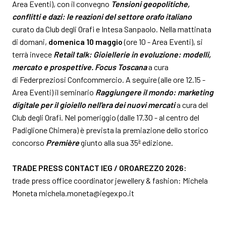
Area Eventi), con il convegno
Tensioni geopolitiche,
conflitti e dazi: le reazioni del settore orafo italiano
curato da Club degli Orafi e Intesa Sanpaolo. Nella mattinata
di domani,
domenica 10 maggio
(ore 10 - Area Eventi), si
terrà invece
Retail talk: Gioiellerie in evoluzione: modelli,
mercato e prospettive. Focus Toscana
a cura
di Federpreziosi Confcommercio. A seguire (alle ore 12.15 -
Area Eventi) il seminario
Raggiungere il mondo: marketing
digitale per il gioiello nell'era dei nuovi mercati
a cura del
Club degli Orafi. Nel pomeriggio (dalle 17.30 - al centro del
Padiglione Chimera) è prevista la premiazione dello storico
concorso
Première
giunto alla sua 35ª edizione.
TRADE PRESS CONTACT IEG / OROAREZZO 2026:
trade press office coordinator jewellery & fashion: Michela
Moneta
michela.moneta@iegexpo.it