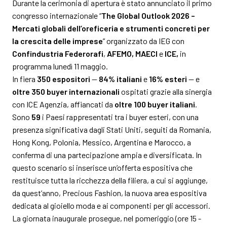
Durante la cerimonia di apertura è stato annunciato il primo
congresso internazionale “
The Global Outlook 2026 –
Mercati globali dell’oreficeria e strumenti concreti per
la crescita delle imprese
” organizzato da IEG con
Confindustria Federorafi
,
AFEMO, MAECI
e
ICE,
in
programma lunedì 11 maggio.
In fiera
350 espositori
—
84% italiani
e
16% esteri
— e
oltre 350 buyer internazionali
ospitati grazie alla sinergia
con ICE Agenzia, affiancati da
oltre 100 buyer italiani
.
Sono
59
i Paesi rappresentati tra i buyer esteri, con una
presenza significativa dagli Stati Uniti, seguiti da Romania,
Hong Kong, Polonia, Messico, Argentina e Marocco, a
conferma di una partecipazione ampia e diversificata. In
questo scenario si inserisce un’offerta espositiva che
restituisce tutta la ricchezza della filiera, a cui si aggiunge,
da quest’anno, Precious Fashion, la nuova area espositiva
dedicata al gioiello moda e ai componenti per gli accessori.
La giornata inaugurale prosegue, nel pomeriggio (ore 15 -