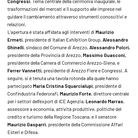
Congressi
. Tema centrale della cerimonia inaugurale, le
MEDIA ROOM
arrow_right
trasformazioni dei mercati e il supporto alle imprese nel
guidare il cambiamento attraverso strumenti conoscitivi e
relazioni.
VISITA
E
L’apertura è stata affidata agli interventi di
Maurizio
Ermeti
, presidente di Italian Exhibition Group,
Alessandro
Ghinelli
, sindaco del Comune di Arezzo,
Alessandro Polcri,
presidente della Provincia di Arezzo,
Massimo Guasconi,
presidente della Camera di Commercio Arezzo-Siena, e
S
Ferrer Vannetti,
presidente di Arezzo Fiere e Congressi. A
seguire, si è tenuta una tavola rotonda alla quale hanno
partecipato
Maria Cristina Squarcialupi
, presidente di
arrow_circle_right
Confindustria Federorafi,
Maurizio Forte
, direttore centrale
SCOPRI DI PIÙ
per i settori dell’export di ICE Agenzia,
Leonardo Marras
,
assessore a economia, attività produttive, politiche del
credito e turismo della Regione Toscana, e il senatore
person
AREA RISERVATA VISITATORI
Maurizio Gasparri
, presidente della Commissione Affari
Esteri e Difesa.
IT
EN
A cura di: