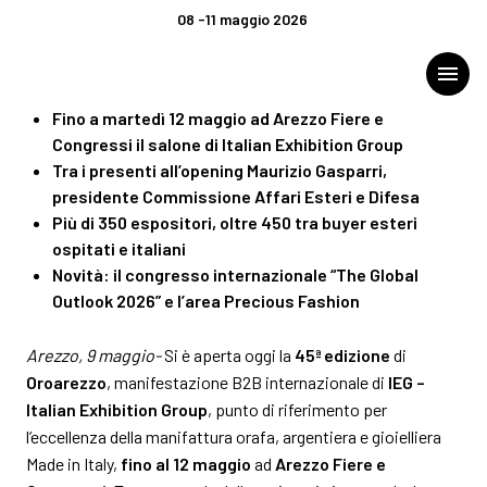
COMUNICATO STAMPA
08 -11 maggio 2026
INAUGURATA OGGI OROAREZZO,
download
Comunicato n. 5 del 09/05/2026 (
SCARICA
)
menu
STRATEGIE, RELAZIONI E NUOVI
MERCATI AL CENTRO DELLA 45ª
Fino a martedì 12 maggio ad Arezzo Fiere e
EDIZIONE
Congressi il salone di Italian Exhibition Group
Menù
arrow_right
Tra i presenti all’opening Maurizio Gasparri,
presidente Commissione Affari Esteri e Difesa
VISITA
arrow_right
Più di 350 espositori, oltre 450 tra buyer esteri
ospitati e italiani
Novità: il congresso internazionale “The Global
ESPONI
arrow_right
Outlook 2026” e l’area Precious Fashion
CATALOGO ESPOSITORI
Arezzo, 9 maggio-
Si è aperta oggi la
45ª edizione
di
Oroarezzo
, manifestazione B2B internazionale di
IEG –
Italian Exhibition Group
, punto di riferimento per
EVENTI
arrow_right
l’eccellenza della manifattura orafa, argentiera e gioielliera
Made in Italy,
fino al 12 maggio
ad
Arezzo Fiere e