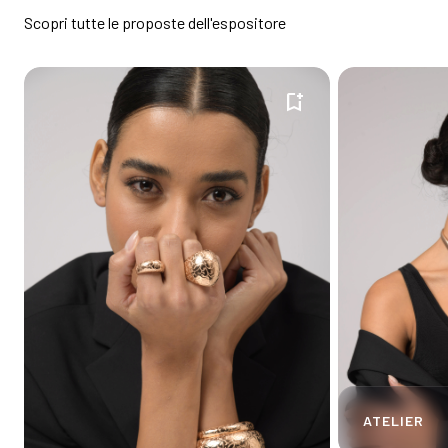
Scopri tutte le proposte dell'espositore
bookmark_add
ATELIER