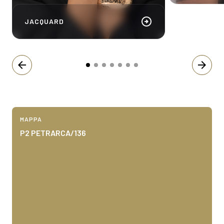
arrow_circle_right
JACQUARD
arrow_back
arrow_forward
MAPPA
P2 PETRARCA/136