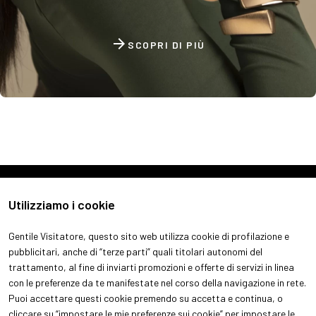
arrow_forward
SCOPRI DI PIÙ
Utilizziamo i cookie
Gentile Visitatore, questo sito web utilizza cookie di profilazione e
pubblicitari, anche di “terze parti” quali titolari autonomi del
trattamento, al fine di inviarti promozioni e offerte di servizi in linea
con le preferenze da te manifestate nel corso della navigazione in rete.
ABOUT
VISITA
Puoi accettare questi cookie premendo su accetta e continua, o
Chi siamo
Perchè visitare
cliccare su “impostare le mie preferenze sui cookie” per impostare le