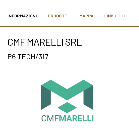
MEDIA ROOM
arrow_right
INFORMAZIONI
PRODOTTI
MAPPA
LINK UTILI
A
VISITA
E
CMF MARELLI SRL
P6 TECH/317
S
arrow_circle_right
SCOPRI DI PIÙ
person
AREA RISERVATA VISITATORI
IT
EN
A cura di: