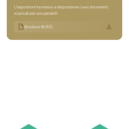
L'espositore ha messo a disposizione i suoi documenti,
scaricali per non perderli!
draft
download
Brochure WJ51C