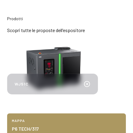
Prodotti
Scopri tutte le proposte dell'espositore
bookmark_add
arrow_circle_right
WJ51C
MAPPA
P6 TECH/317