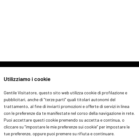
arrow_forward
SCOPRI DI PIÙ
Utilizziamo i cookie
Gentile Visitatore, questo sito web utilizza cookie di profilazione e
pubblicitari, anche di “terze parti” quali titolari autonomi del
trattamento, al fine di inviarti promozioni e offerte di servizi in linea
con le preferenze da te manifestate nel corso della navigazione in rete.
ABOUT
VISITA
Puoi accettare questi cookie premendo su accetta e continua, o
Chi siamo
Perchè visitare
cliccare su “impostare le mie preferenze sui cookie” per impostare le
Aree espositive
Ottieni il tuo biglietto
tue preferenze, oppure puoi premere su rifiuta e continuare.
Contatti
Info pratiche per visitatori