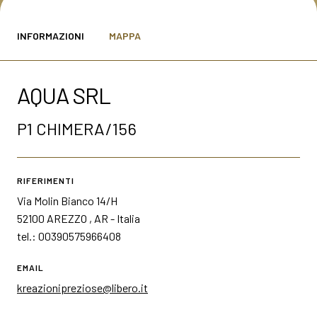
MEDIA ROOM
arrow_right
INFORMAZIONI
MAPPA
VISITA
E
AQUA SRL
P1 CHIMERA/156
S
RIFERIMENTI
Via Molin Bianco 14/H
arrow_circle_right
SCOPRI DI PIÙ
52100 AREZZO , AR - Italia
tel.: 00390575966408
person
EMAIL
AREA RISERVATA VISITATORI
kreazionipreziose@libero.it
IT
EN
A cura di: