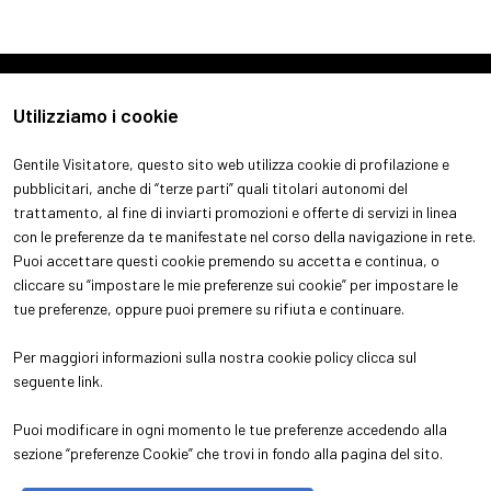
Utilizziamo i cookie
Gentile Visitatore, questo sito web utilizza cookie di profilazione e
pubblicitari, anche di “terze parti” quali titolari autonomi del
trattamento, al fine di inviarti promozioni e offerte di servizi in linea
con le preferenze da te manifestate nel corso della navigazione in rete.
ABOUT
VISITA
Puoi accettare questi cookie premendo su accetta e continua, o
Chi siamo
Perchè visitare
cliccare su “impostare le mie preferenze sui cookie” per impostare le
Aree espositive
Ottieni il tuo biglietto
tue preferenze, oppure puoi premere su rifiuta e continuare.
Contatti
Info pratiche per visitatori
ESPONI
Per maggiori informazioni sulla nostra cookie policy clicca sul
Perchè esporre
seguente
link
.
Info pratiche per espositori
Puoi modificare in ogni momento le tue preferenze accedendo alla
sezione “preferenze Cookie” che trovi in fondo alla pagina del sito.