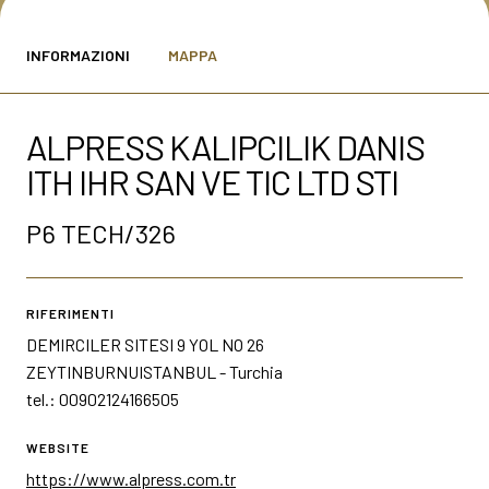
MEDIA ROOM
arrow_right
INFORMAZIONI
MAPPA
VISITA
E
ALPRESS KALIPCILIK DANIS
ITH IHR SAN VE TIC LTD STI
P6 TECH/326
S
RIFERIMENTI
arrow_circle_right
SCOPRI DI PIÙ
DEMIRCILER SITESI 9 YOL NO 26
ZEYTINBURNUISTANBUL - Turchia
tel.: 00902124166505
person
AREA RISERVATA VISITATORI
WEBSITE
https://www.alpress.com.tr
IT
EN
A cura di: