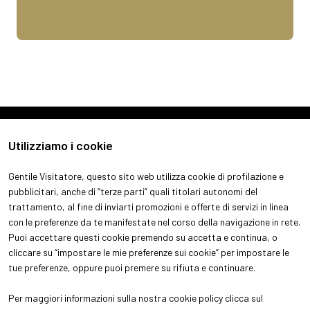
Utilizziamo i cookie
Gentile Visitatore, questo sito web utilizza cookie di profilazione e
pubblicitari, anche di “terze parti” quali titolari autonomi del
trattamento, al fine di inviarti promozioni e offerte di servizi in linea
con le preferenze da te manifestate nel corso della navigazione in rete.
ABOUT
VISITA
Puoi accettare questi cookie premendo su accetta e continua, o
Chi siamo
Perchè visitare
cliccare su “impostare le mie preferenze sui cookie” per impostare le
Aree espositive
Ottieni il tuo biglietto
tue preferenze, oppure puoi premere su rifiuta e continuare.
Contatti
Info pratiche per visitatori
ESPONI
Per maggiori informazioni sulla nostra cookie policy clicca sul
Perchè esporre