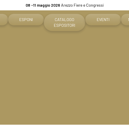
08 -11 maggio 2026
Arezzo Fiere e Congressi
ESPONI
CATALOGO
EVENTI
ESPOSITORI
tare
Perché esporre
Programma eventi
o biglietto
Info pratiche per espositori
Concorso Premiere
e per visitatori
Diventa un espositore
The Global Outlook 
are
Area riservata espositori