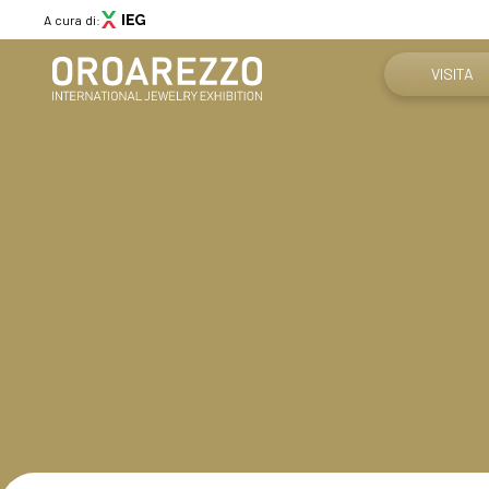
A cura di:
VISITA
Perché visi
Menù
Ottieni il tu
ABOUT
Chi siamo
Info pratich
Aree espositive
Partner
Come arriv
News
Contatti
Media Gallery
VISITA
Perché visitare