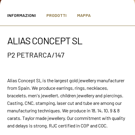
MEDIA ROOM
arrow_right
INFORMAZIONI
PRODOTTI
MAPPA
VISITA
E
ALIAS CONCEPT SL
P2 PETRARCA/147
S
Alias Concept SL is the largest gold jewellery manufacturer
from Spain. We produce earrings, rings, necklaces,
arrow_circle_right
SCOPRI DI PIÙ
bracelets, men's jewellert, children jewellery and piercings.
Casting, CNC, stamping, laser cut and tube are among our
manufacturing techniques. We produce in 18, 14, 10, 9 & 8
person
AREA RISERVATA VISITATORI
carats. Taylor made jewellery. Our commitment with quality
and delays is strong. RJC certified in COP and COC.
IT
EN
A cura di: