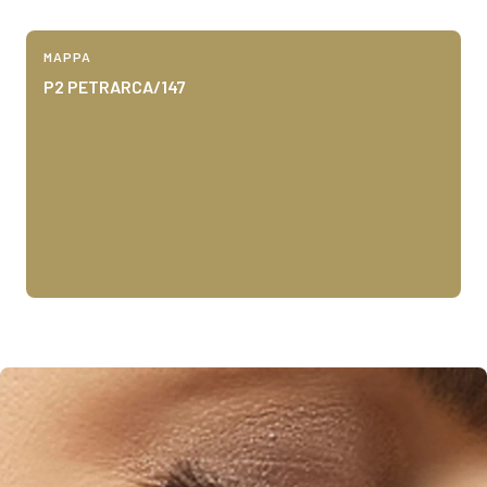
bookmark_add
arrow_circle_right
ANELLO
MAPPA
P2 PETRARCA/147