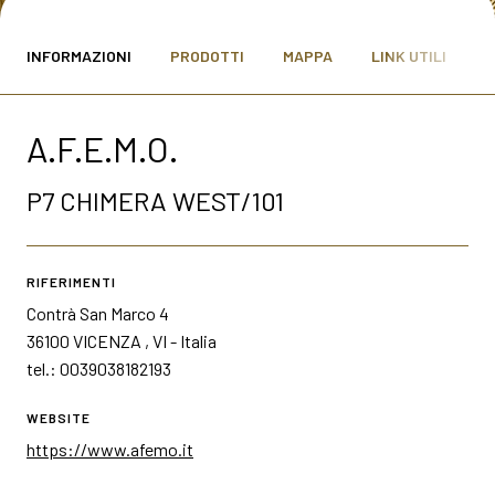
MEDIA ROOM
arrow_right
INFORMAZIONI
PRODOTTI
MAPPA
LINK UTILI
VISITA
E
A.F.E.M.O.
P7 CHIMERA WEST/101
S
RIFERIMENTI
Contrà San Marco 4
arrow_circle_right
SCOPRI DI PIÙ
36100 VICENZA , VI - Italia
tel.: 0039038182193
person
WEBSITE
AREA RISERVATA VISITATORI
https://www.afemo.it
IT
EN
A cura di: