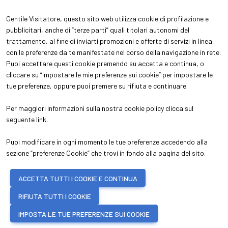
Gentile Visitatore, questo sito web utilizza cookie di profilazione e
pubblicitari, anche di “terze parti” quali titolari autonomi del
trattamento, al fine di inviarti promozioni e offerte di servizi in linea
con le preferenze da te manifestate nel corso della navigazione in rete.
ABOUT
VISITA
Puoi accettare questi cookie premendo su accetta e continua, o
Chi siamo
Perchè visitare
cliccare su “impostare le mie preferenze sui cookie” per impostare le
Aree espositive
Ottieni il tuo biglietto
tue preferenze, oppure puoi premere su rifiuta e continuare.
Contatti
Info pratiche per visitatori
ESPONI
Per maggiori informazioni sulla nostra cookie policy clicca sul
Perchè esporre
seguente
link
.
Info pratiche per espositori
Puoi modificare in ogni momento le tue preferenze accedendo alla
sezione “preferenze Cookie” che trovi in fondo alla pagina del sito.
© 2026
ITALIAN EXHIBITION GROUP SpA - Via Emilia 155, 47921 Rimini (Italy)
ACCETTA TUTTI I COOKIE E CONTINUA
- Registro Imprese Rimini e C.F./P.I. 00139440408 - Cap. Soc. 52.214.897 i.v.
-
Copyright & disclaimer
-
Privacy Policy
-
Cookie Policy
-
Preferenze
RIFIUTA TUTTI I COOKIE
Cookie
IMPOSTA LE TUE PREFERENZE SUI COOKIE