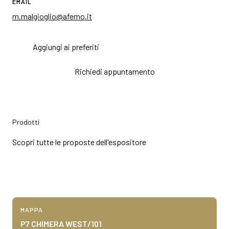
EMAIL
m.malgioglio@afemo.it
Aggiungi ai preferiti
Richiedi appuntamento
Prodotti
Scopri tutte le proposte dell'espositore
bookmark_add
arrow_circle_right
A.F.E.M.O.
MAPPA
P7 CHIMERA WEST/101