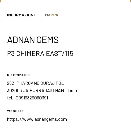
MEDIA ROOM
arrow_right
INFORMAZIONI
MAPPA
VISITA
E
ADNAN GEMS
P3 CHIMERA EAST/115
S
RIFERIMENTI
2521 PHARGANG SURAJ POL
arrow_circle_right
SCOPRI DI PIÙ
302003 JAIPURRAJASTHAN - India
tel.: 00919829060391
person
WEBSITE
AREA RISERVATA VISITATORI
https://www.adnangems.com
IT
EN
A cura di: