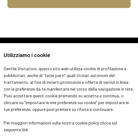
Utilizziamo i cookie
Gentile Visitatore, questo sito web utilizza cookie di profilazione e
pubblicitari, anche di “terze parti” quali titolari autonomi del
trattamento, al fine di inviarti promozioni e offerte di servizi in linea
con le preferenze da te manifestate nel corso della navigazione in rete.
ABOUT
VISITA
Puoi accettare questi cookie premendo su accetta e continua, o
Chi siamo
Perchè visitare
cliccare su “impostare le mie preferenze sui cookie” per impostare le
Aree espositive
Ottieni il tuo biglietto
tue preferenze, oppure puoi premere su rifiuta e continuare.
Contatti
Info pratiche per visitatori
ESPONI
Per maggiori informazioni sulla nostra cookie policy clicca sul
Perchè esporre
seguente
link
.
Info pratiche per espositori