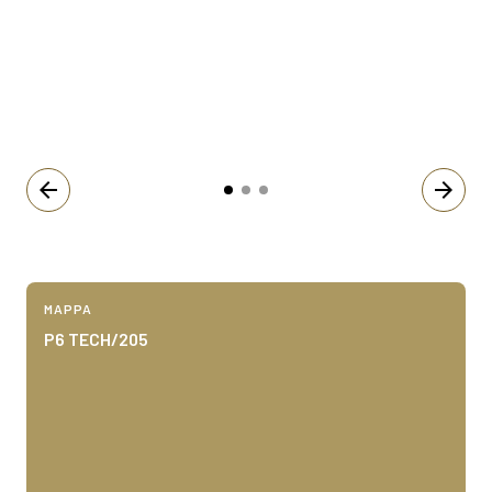
arrow_back
arrow_forward
MAPPA
P6 TECH/205