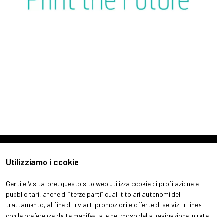
arrow_forward
SCOPRI DI PIÙ
Utilizziamo i cookie
Gentile Visitatore, questo sito web utilizza cookie di profilazione e
pubblicitari, anche di “terze parti” quali titolari autonomi del
trattamento, al fine di inviarti promozioni e offerte di servizi in linea
con le preferenze da te manifestate nel corso della navigazione in rete.