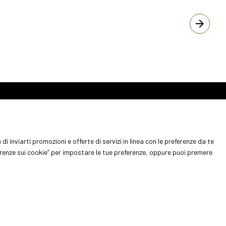
arrow_forward
porre
di inviarti promozioni e offerte di servizi in linea con le preferenze da te
che per espositori
erenze sui cookie” per impostare le tue preferenze, oppure puoi premere