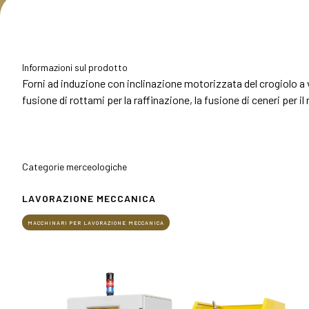
Ottieni il tuo biglietto
Info pratiche per visitatori
Come arrivare
Informazioni sul prodotto
Forni ad induzione con inclinazione motorizzata del crogiolo a v
ESPONI
Perché esporre
fusione di rottami per la raffinazione, la fusione di ceneri per i
Info pratiche per espositori
Diventa un espositore
Area riservata espositori
Categorie merceologiche
EVENTI
LAVORAZIONE MECCANICA
Programma eventi
Concorso Premiere
MACCHINARI PER LAVORAZIONE MECCANICA
The Global Outlook 2026
CATALOGO ESPOSITORI
Espositori Oroarezzo