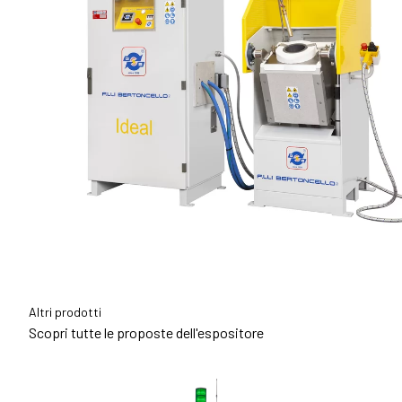
MEDIA ROOM
Comunicati e press kit
Accredito stampa
Info e contatti
Servizi per i media
Download loghi e foto
AREZZO
Vivi Arezzo
OLTRE OROAREZZO
Vicenzaoro
T.Gold
Summit del Gioiello Italiano
Altri prodotti
Scopri tutte le proposte dell'espositore
VISITA