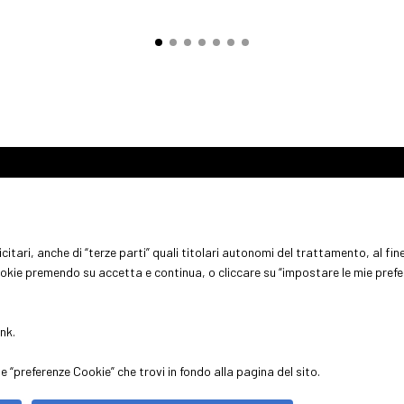
ABOUT
VISITA
ESPONI
Chi siamo
Perchè visitare
Perchè es
itari, anche di “terze parti” quali titolari autonomi del trattamento, al fine 
Aree espositive
Ottieni il tuo biglietto
Info prati
ookie premendo su accetta e continua, o cliccare su “impostare le mie pref
Contatti
Info pratiche per visitatori
ink
.
ini (Italy) - Registro Imprese Rimini e C.F./P.I. 00139440408 - Cap. Soc.
e Policy
-
Preferenze Cookie
“preferenze Cookie” che trovi in fondo alla pagina del sito.