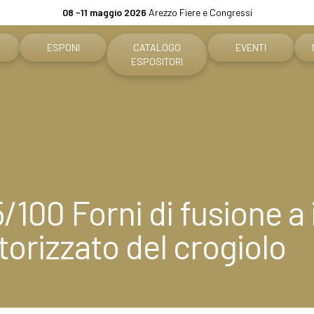
08 -11 maggio 2026
Arezzo Fiere e Congressi
ESPONI
CATALOGO
EVENTI
ESPOSITORI
tare
Perché esporre
Programma eventi
o biglietto
Info pratiche per espositori
Concorso Premiere
e per visitatori
Diventa un espositore
The Global Outlook 
/100 Forni di fusione a
are
Area riservata espositori
orizzato del crogiolo