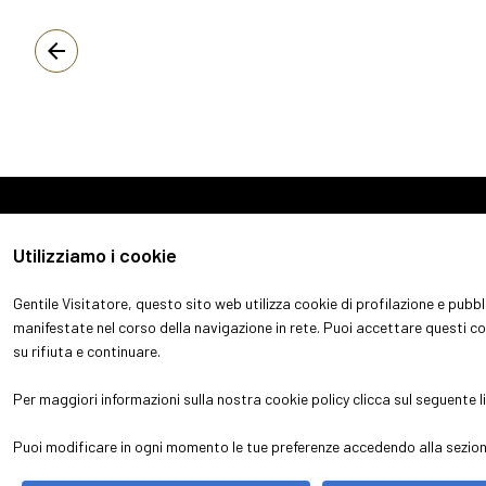
arrow_back
Utilizziamo i cookie
Gentile Visitatore, questo sito web utilizza cookie di profilazione e pubblic
manifestate nel corso della navigazione in rete. Puoi accettare questi c
su rifiuta e continuare.
Per maggiori informazioni sulla nostra cookie policy clicca sul seguente
l
© 2026
ITALIAN EXHIBITION GROUP SpA - Via Emilia 155, 47921 Rim
52.214.897 i.v. -
Copyright & disclaimer
-
Privacy Policy
-
Cooki
Puoi modificare in ogni momento le tue preferenze accedendo alla sezione 