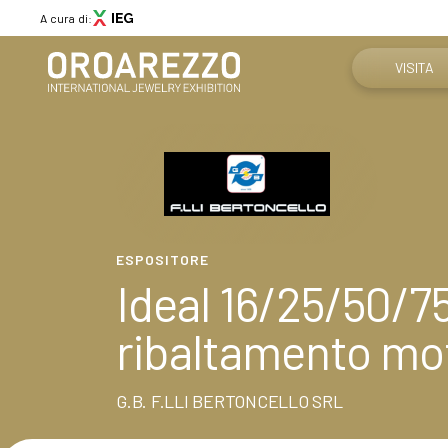
A cura di:
VISITA
Perché visi
Menù
Ottieni il tu
ABOUT
Chi siamo
Info pratich
ESPOSITORE
Aree espositive
Ideal 16/25/50/75
Partner
Come arriv
News
ribaltamento mot
Contatti
Media Gallery
G.B. F.LLI BERTONCELLO SRL
VISITA
Perché visitare