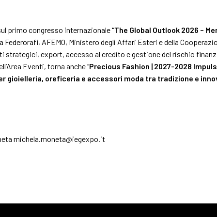
 sul primo congresso internazionale
“The Global Outlook 2026 – Merc
a Federorafi, AFEMO, Ministero degli Affari Esteri e della Cooperazi
 strategici, export, accesso al credito e gestione del rischio finanzia
ll’Area Eventi, torna anche “
Precious Fashion | 2027-2028 Impul
er gioielleria, oreficeria e accessori moda tra tradizione e inn
oneta
michela.moneta@iegexpo.it