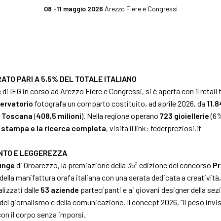
08 -11 maggio 2026
Arezzo Fiere e Congressi
AILY DOMENICA 10 MA
ESPONI
CATALOGO
EVENTI
ESPOSITORI
tare
Perché esporre
Programma eventi
ATO PARI A 5,5% DEL TOTALE ITALIANO
i IEG in corso ad Arezzo Fiere e Congressi, si è aperta con il retail 
o biglietto
Info pratiche per espositori
Concorso Premiere
ervatorio
fotografa un comparto costituito, ad aprile 2026, da
11.8
a
Toscana
(
408,5 milioni
). Nella regione operano
723 gioiellerie
(6%
e per visitatori
Diventa un espositore
The Global Outlook 
a stampa e la ricerca completa
, visita il link:
federpreziosi.it
are
Area riservata espositori
ENTO E LEGGEREZZA
unge
di Oroarezzo, la premiazione della 35ª edizione del concorso
Pr
della manifattura orafa italiana con una serata dedicata a creativit
alizzati dalle
53 aziende
partecipanti e ai giovani designer della sez
l giornalismo e della comunicazione. Il concept 2026, “Il peso invisib
on il corpo senza imporsi.