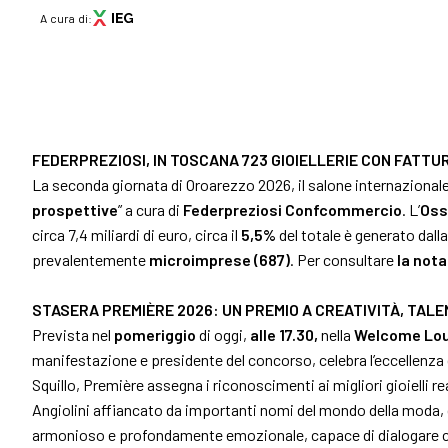
COMUNICATO STAMPA
A cura di:
OROAREZZO 2026: D
download
Comunicato n. 7 del 10/05/2026 (
SCARICA
)
VISITA
Perché visi
FEDERPREZIOSI, IN TOSCANA 723 GIOIELLERIE CON FATTUR
Menù
La seconda giornata di Oroarezzo 2026, il salone internazionale d
Ottieni il tu
prospettive
” a cura di
Federpreziosi Confcommercio
. L’
Oss
ABOUT
circa 7,4 miliardi di euro, circa il
5,5%
del totale è generato dall
Chi siamo
Info pratich
prevalentemente
microimprese
(687)
. Per consultare
la not
Aree espositive
Partner
Come arriv
STASERA PREMIÈRE 2026: UN PREMIO A CREATIVITÀ, TAL
News
Prevista nel
pomeriggio
di oggi,
alle 17.30,
nella
Welcome Lo
Contatti
manifestazione e presidente del concorso, celebra l’eccellenza 
Media Gallery
Squillo, Première assegna i riconoscimenti ai migliori gioielli re
Angiolini affiancato da importanti nomi del mondo della moda, de
VISITA
armonioso e profondamente emozionale, capace di dialogare c
Perché visitare