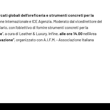
ati globali dell’oreficeria e strumenti concreti per la
one Internazionale e ICE Agenzia. Moderato dal vicedirettore del
rio, con l’obiettivo di fornire strumenti concreti per la
arrow_drop_down
se
”, a cura di Leather & Luxury. Infine,
alle ore 14.00
nell’Area
ovazione”
, organizzato con A.I.F.M. - Associazione Italiana
arrow_drop_down
arrow_drop_down