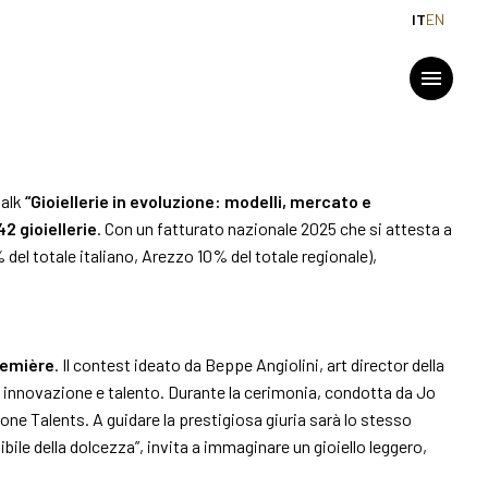
IT
EN
GGIO
MEDIA ROOM
menu
Comunicati e press kit
talk
“Gioiellerie in evoluzione: modelli, mercato e
Accredito stampa
42 gioiellerie
. Con un fatturato nazionale 2025 che si attesta a
arrow_drop_down
 del totale italiano, Arezzo 10% del totale regionale),
2026
Info e contatti
Servizi per i media
emière
. Il contest ideato da Beppe Angiolini, art director della
Download loghi e foto
à, innovazione e talento. Durante la cerimonia, condotta da Jo
ione Talents. A guidare la prestigiosa giuria sarà lo stesso
ile della dolcezza”, invita a immaginare un gioiello leggero,
arrow_drop_down