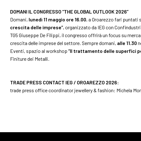
Ottieni il tuo biglietto
DOMANI IL CONGRESSO “THE GLOBAL OUTLOOK 2026”
Info pratiche per visitatori
Domani,
lunedì 11 maggio ore 16.00
, a Oroarezzo fari puntati
Come arrivare
crescita delle imprese”
, organizzato da IEG con Confindustri
TG5 Giuseppe De Filippi, il congresso offrirà un focus su mercati
ESPONI
crescita delle imprese del settore. Sempre domani,
alle 11.30
ne
Perché esporre
Eventi, spazio al workshop
“Il trattamento delle superfici p
Info pratiche per espositori
Finiture dei Metalli.
Diventa un espositore
Area riservata espositori
TRADE PRESS CONTACT IEG / OROAREZZO 2026:
EVENTI
trade press office coordinator jewellery & fashion: Michela M
Programma eventi
Concorso Premiere
The Global Outlook 2026
CATALOGO ESPOSITORI
Espositori Oroarezzo