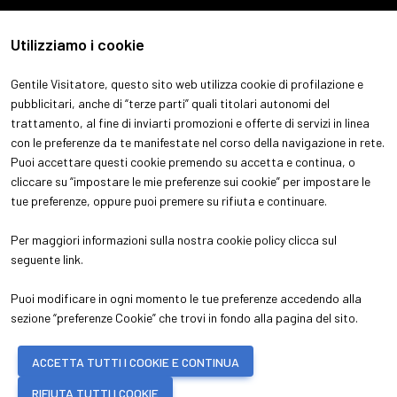
Utilizziamo i cookie
Gentile Visitatore, questo sito web utilizza cookie di profilazione e
pubblicitari, anche di “terze parti” quali titolari autonomi del
trattamento, al fine di inviarti promozioni e offerte di servizi in linea
con le preferenze da te manifestate nel corso della navigazione in rete.
ABOUT
VISITA
Puoi accettare questi cookie premendo su accetta e continua, o
Chi siamo
Perchè visitare
cliccare su “impostare le mie preferenze sui cookie” per impostare le
Aree espositive
Ottieni il tuo biglietto
tue preferenze, oppure puoi premere su rifiuta e continuare.
Contatti
Info pratiche per visitatori
ESPONI
Per maggiori informazioni sulla nostra cookie policy clicca sul
Perchè esporre
seguente
link
.
Info pratiche per espositori
Puoi modificare in ogni momento le tue preferenze accedendo alla
sezione “preferenze Cookie” che trovi in fondo alla pagina del sito.
© 2026
ITALIAN EXHIBITION GROUP SpA - Via Emilia 155, 47921 Rimini (Italy)
ACCETTA TUTTI I COOKIE E CONTINUA
- Registro Imprese Rimini e C.F./P.I. 00139440408 - Cap. Soc. 52.214.897 i.v.
-
Copyright & disclaimer
-
Privacy Policy
-
Cookie Policy
-
Preferenze
RIFIUTA TUTTI I COOKIE