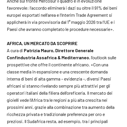
Anche sul fronte Mercosur il quadro è in evoluzione
favorevole: l’accordo eliminerà i dazi su oltre il 91% dei beni
europei esportati nell’area e l’Interim Trade Agreement si
applicherà in via provvisoria dal 1° maggio 2026 tra l’UE e i
Paesi che avranno completato le procedure necessarie».
AFRICA, UN MERCATO DA SCOPRIRE
A cura di
Patrizia Mauro, Direttore Generale
Confindustria Assafrica & Mediterraneo
, l’outlook
sulle
prospettive che offre il continente africano. «Con una
classe media in espansione e una crescente domanda
interna di beni di alta gamma – evidenzia -, diversi Paesi
africani si stanno rivelando sempre più attrattivi per gli
operatori italiani della filiera dell’oreficeria. Il mercato dei
gioielli vede l’Africa tra le regioni a più alta crescita nei
prossimi anni, grazie alla combinazione tra aumento della
ricchezza privata e tradizionale preferenza per oro e
preziosi. Il Sudafrica resta, ad esempio, tra i principali