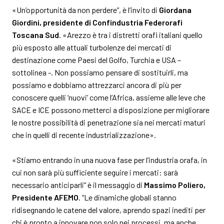
«Un’opportunità da non perdere”, è l’invito di
Giordana
Giordini, presidente di Confindustria Federorafi
Toscana Sud
. «Arezzo è tra i distretti orafi italiani quello
più esposto alle attuali turbolenze dei mercati di
destinazione come Paesi del Golfo, Turchia e USA –
sottolinea -. Non possiamo pensare di sostituirli, ma
possiamo e dobbiamo attrezzarci ancora di più per
conoscere quelli ‘nuovi’ come l’Africa, assieme alle leve che
SACE e ICE possono metterci a disposizione per migliorare
le nostre possibilità di penetrazione sia nei mercati maturi
che in quelli di recente industrializzazione».
«Stiamo entrando in una nuova fase per l’industria orafa, in
cui non sarà più sufficiente seguire i mercati: sarà
necessario anticiparli” è il messaggio di
Massimo Poliero,
Presidente AFEMO
. “Le dinamiche globali stanno
ridisegnando le catene del valore, aprendo spazi inediti per
chi è pronto a innovare non solo nei processi, ma anche