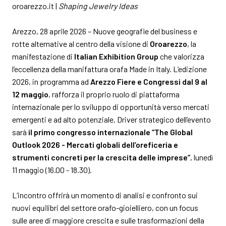
MEDIA ROOM
arrow_right
oroarezzo.it |
Shaping Jewelry Ideas
Arezzo, 28 aprile 2026 – Nuove geografie del business e
VISITA
E
rotte alternative al centro della visione di
Oroarezzo
, la
manifestazione di
Italian Exhibition Group
che valorizza
l’eccellenza della manifattura orafa Made in Italy. L’edizione
2026, in programma ad
Arezzo Fiere e Congressi dal 9 al
12 maggio
, rafforza il proprio ruolo di piattaforma
internazionale per lo sviluppo di opportunità verso mercati
S
emergenti e ad alto potenziale.
Driver strategico dell’evento
sarà
il primo congresso internazionale “The Global
Outlook 2026 - Mercati globali dell’oreficeria e
arrow_circle_right
SCOPRI DI PIÙ
strumenti concreti per la crescita delle imprese”
, lunedì
11 maggio
(16.00 - 18.30).
person
AREA RISERVATA VISITATORI
L’incontro offrirà un momento di analisi e confronto sui
nuovi equilibri del settore orafo-gioielliero, con un focus
sulle aree di maggiore crescita e sulle trasformazioni della
IT
EN
A cura di: