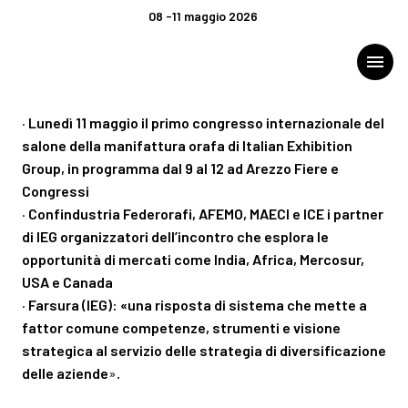
COMUNICATO STAMPA
08 -11 maggio 2026
A OROAREZZO LE NUOVE ROTTE
download
Comunicato n. 3 del 28/04/2026 (
SCARICA
)
menu
DELL’EXPORT ORAFO NEL PRIMO
“GLOBAL OUTLOOK 2026”
Menù
·
Lunedì 11 maggio il primo congresso internazionale del
arrow_right
salone della manifattura orafa di Italian Exhibition
Group, in programma dal 9 al 12 ad Arezzo Fiere e
VISITA
arrow_right
Congressi
·
Confindustria Federorafi, AFEMO, MAECI e ICE i partner
di IEG organizzatori dell’incontro che esplora le
ESPONI
arrow_right
opportunità di mercati come India, Africa, Mercosur,
USA e Canada
CATALOGO ESPOSITORI
·
Farsura (IEG): «una risposta di sistema che mette a
fattor comune competenze, strumenti e visione
strategica al servizio delle strategia di diversificazione
EVENTI
arrow_right
delle aziende
»
.